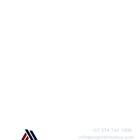
Contacto
Linea unica:
+57 314 744 1008
Email:
info@avgtelematica.com