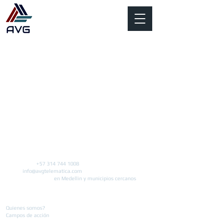
Contacto
Linea unica:
+57 314 744 1008
Email:
info@avgtelematica.com
Servicio a domicilio
en Medellin y municipios cercanos
Nosotros
Quienes somos?
Campos de acción